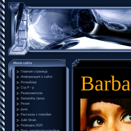
Меню сайта
Главная страница
Barba
Информация о сайте
Ротвейлер
Стр Р - р
Размножители
Samantha Janus
Резня
рука
Рассказы с помойки
Julie Strain
Разведка 2020
Рука, качающая колыбель