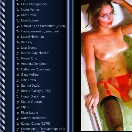
Flora Montgomery
Indira Varma
Kata Dobó
Nina Dobrev
Отчим / The Stepfather (2009)
На перегонки с дьяволом
Laurel Holloman
Bai Ling
Lisa Blount
Marcia Gay Harden
Miyuki Ono
Amanda Donohoe
Catherine Oxenberg
Gina McKee
Linzi Drew
Sammi Davis
Лола / Twinky (1970)
Honor Blackman
Susan George
стр 3
Piper Laurie
Rachel Blanchard
Кома / Coma (1978)
Клеопатра ( Полная версия )/