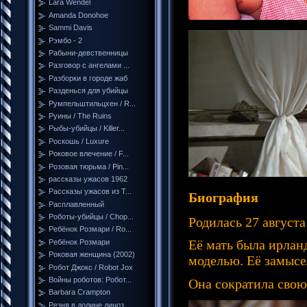
Lara Wendel
Amanda Donohoe
Sammi Davis
Рэмбо - 2
Рабыни-девственницы
Разговор с ангелами ...
Разборки в городе жаб
Разденься для убийцы
Румпельштильцхен / R...
Руины / The Ruins
Рыбы-убийцы / Killer...
Роскошь / Luxure
Роковое влечение / F...
Розовая тюрьма / Pin...
рассказы ужасов 1962
Рассказы ужасов из Т...
Биография
Расплавленный
Роботы-убийцы / Chop...
Родилась 27 августа
Ребёнок Розмари / Ro...
Её мать была ирлан
Ребёнок Розмари
Роковая женщина (2002)
моделью. Её замысе
Робот Джокс / Robot Jox
Войны роботов: Робот...
Она сократила свою
Barbara Crampton
Резня в долине диноз...