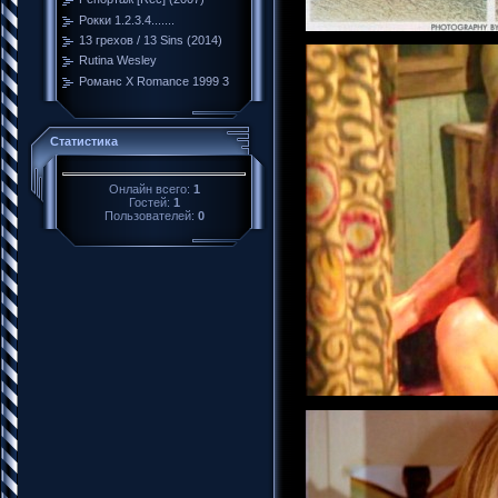
Рокки 1.2.3.4.......
13 грехов / 13 Sins (2014)
Rutina Wesley
Романс Х Romance 1999 3
Статистика
Онлайн всего:
1
Гостей:
1
Пользователей:
0