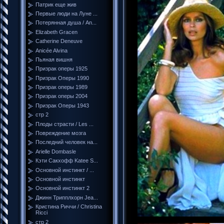
Патрик еще жив
Первые люди на Луне ...
Потерянная душа / An...
Elizabeth Gracen
Catherine Deneuve
Anicée Alvina
Пьяная вишня
Призрак оперы 1925
Призрак Оперы 1990
Призрак оперы 1989
Призрак оперы 2004
Призрак Оперы 1943
стр 2
Плоды страсти / Les ...
Повреждение мозга
Последний человек на...
Arielle Dombasle
Кэти Сакхофф Katee S...
Основной инстинкт / ...
Основной инстинкт
Основной инстинкт 2
Джинн Трипплхорн Jea...
Кристина Риччи / Christina
Ricci
стр 2