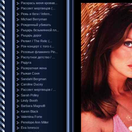
Раскрась меня кровав...
Рассвет мертвецов (...
Режь и беги / Infern...
Michael Berryman
Рожденный убивать
Рыцарь безымянной пл...
Рыцарь дорог
Реликт / The Relic (...
Рок-концерт с того с...
Розовые фламинго Pin...
Распутное детство / ...
Радуга
Развратная жена
Рыжая Соня
Sandahl Bergman
Caroline Ducey
Рассвет мертвецов / ...
Sarah Polley
Lindy Booth
Barbara Magnolfi
Karen Black
Valentina Forte
Penelope Ann Miller
Eva Ionesco