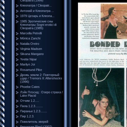
Cleopatra (1999)
Клеопатра / Cleopatr...
Антоний и Клеопатра ...
1979 Цезарь и Клеопа...
1985 Эротические сны
Клеопатры Sogni erotici di
Cleopatra (1985)
Marcella Petrelli
Mónica Zanchi
Natalia Oreiro
Virginia Madsen
Silvana Mangano
Yvette Nipar
Marilyn Joi
Rosamund Pike
Дрожь земли 2: Повторный
удар / Tremors II: Aftershocks
(1996)
Phoebe Cates
Лэйк Плэсид : Озеро страха /
Lake Placid
Отчим 1.2.....
Пила 1.2.3.........
Пираньи 1.2.3........
Пир 1.2.3.
Повелитель зверей
Репортаж [Rec] (2007)