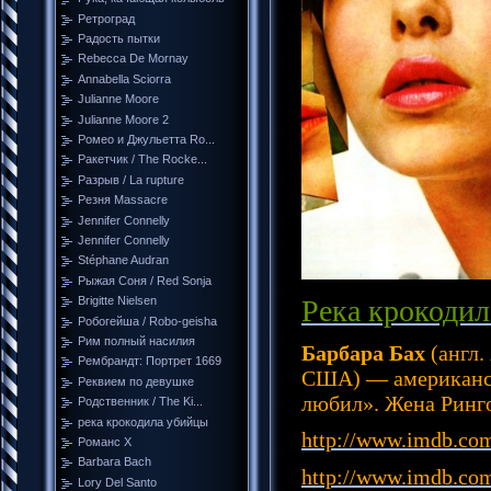
Ретроград
Радость пытки
Rebecca De Mornay
Annabella Sciorra
Julianne Moore
Julianne Moore 2
Ромео и Джульетта Ro...
Ракетчик / The Rocke...
Разрыв / La rupture
Резня Massacre
Jennifer Connelly
Jennifer Connelly
Stéphane Audran
Рыжая Соня / Red Sonja
Река крокодил
Brigitte Nielsen
Робогейша / Robo-geisha
Рим полный насилия
Барбара Бах
(англ.
Рембрандт: Портрет 1669
США) — американск
Реквием по девушке
любил». Жена Ринго
Родственник / The Ki...
река крокодила убийцы
http://www.imdb.co
Романс Х
Barbara Bach
http://www.imdb.co
Lory Del Santo