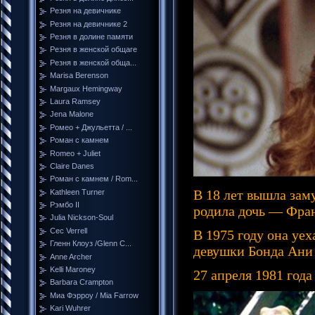
Резня на девичнике
Резня на девичнике 2
Резня в долине памяти
Резня в женской общаге
Резня в женской обща...
Marisa Berenson
Margaux Hemingway
Laura Ramsey
Jena Malone
Ромео + Джульетта / ...
Роман с камнем
Romeo + Juliet
Claire Danes
Роман с камнем / Rom...
В 18 лет вышла зам
Kathleen Turner
Рэмбо II
родила дочь — Фран
Julia Nickson-Soul
Cec Verrell
В 1975 году она уе
Гленн Клоуз /Glenn C...
девушки Бонда Ани
Anne Archer
Kelli Maroney
27 апреля 1981 год
Barbara Crampton
Миа Фэрроу / Mia Farrow
Kari Wuhrer