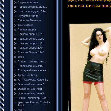
Патрик еще жив
окончания высшей
Первые люди на Луне ...
Потерянная душа / An...
Elizabeth Gracen
Catherine Deneuve
Anicée Alvina
Пьяная вишня
Призрак оперы 1925
Призрак Оперы 1990
Призрак оперы 1989
Призрак оперы 2004
Призрак Оперы 1943
стр 2
Плоды страсти / Les ...
Повреждение мозга
Последний человек на...
Arielle Dombasle
Кэти Сакхофф Katee S...
Основной инстинкт / ...
Основной инстинкт
Основной инстинкт 2
Джинн Трипплхорн Jea...
Кристина Риччи / Christina
Ricci
стр 2