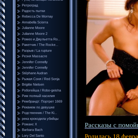
Ретроград
Радость пытки
Rebecca De Mornay
Annabella Sciorra
Julianne Moore
Julianne Moore 2
Ромео и Джульетта Ro...
Ракетчик / The Rocke...
Разрыв / La rupture
Резня Massacre
Jennifer Connelly
Jennifer Connelly
Stéphane Audran
Рыжая Соня / Red Sonja
Brigitte Nielsen
Робогейша / Robo-geisha
Рим полный насилия
Рембрандт: Портрет 1669
Реквием по девушке
Родственник / The Ki...
река крокодила убийцы
Рассказы с помойк
Романс Х
Barbara Bach
Родилась 18 февр
Lory Del Santo