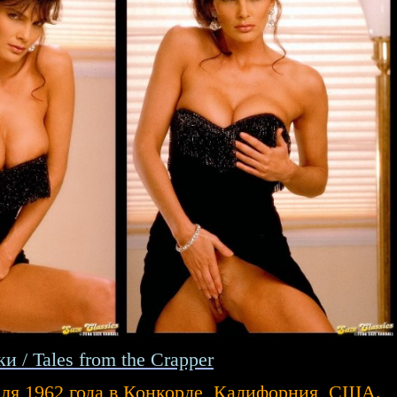
и / Tales from the Crapper
аля 1962 года в Конкорде, Калифорния, США.