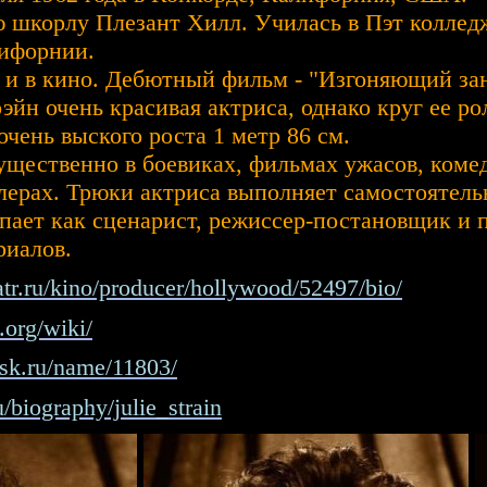
 шкорлу Плезант Хилл. Училась в Пэт коллед
лифорнии.
В и в кино. Дебютный фильм - "Изгоняющий за
эйн очень красивая актриса, однако круг ее ро
очень выского роста 1 метр 86 см.
щественно в боевиках, фильмах ужасов, коме
лерах. Трюки актриса выполняет самостоятель
упает как сценарист, режиссер-постановщик и 
риалов.
atr.ru/kino/producer/hollywood/52497/bio/
.org/wiki/
sk.ru/name/11803/
u/biography/julie_strain