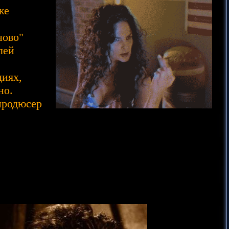
же
ново"
лей
диях,
но.
продюсер