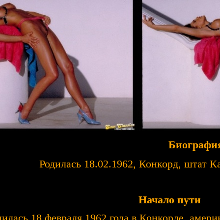
ографи
Родилась 18.02.1962, Конкорд, штат
риканская
Начало пути
илась 18 февраля 1962 года в Конкорде, амер