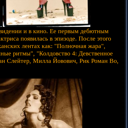
евидении и в кино. Ее первым дебютным
триса появилась в эпизоде. После этого
анских лентах как: "Полночная жара",
ные ритмы", "Колдовство 4: Девственное
ан Слейтер, Милла Йовович, Рик Роман Во,