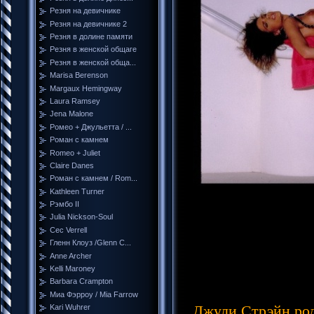
Резня на девичнике
Резня на девичнике 2
Резня в долине памяти
Резня в женской общаге
Резня в женской обща...
Marisa Berenson
Margaux Hemingway
Laura Ramsey
Jena Malone
Ромео + Джульетта / ...
Роман с камнем
Romeo + Juliet
Claire Danes
Роман с камнем / Rom...
Kathleen Turner
Би
Рэмбо II
Julia Nickson-Soul
Cec Verrell
Гленн Клоуз /Glenn C...
Аме
Anne Archer
Kelli Maroney
Barbara Crampton
Миа Фэрроу / Mia Farrow
Джули Стрэйн род
Kari Wuhrer