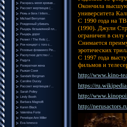
Раскрась меня кровав...
Окончила высшую
Рассвет мертвецов (...
университета Ка
Режь и беги / Infern...
Michael Berryman
С 1990 года на Т
Рожденный убивать
(1990). Джули Стр
Рыцарь безымянной пл...
ограничен в силу 
Рыцарь дорог
Реликт / The Relic (...
Снимается преиму
Рок-концерт с того с...
эротических трил
Розовые фламинго Pin...
Распутное детство / ...
C 1997 года выст
Радуга
фильмов и телесе
Развратная жена
Рыжая Соня
http://www.kino-te
Sandahl Bergman
Caroline Ducey
https://ru.wikipedia
Рассвет мертвецов / ...
Sarah Polley
http://www.kinopoi
Lindy Booth
Barbara Magnolfi
http://nerusactors.r
Karen Black
Valentina Forte
Penelope Ann Miller
Eva Ionesco