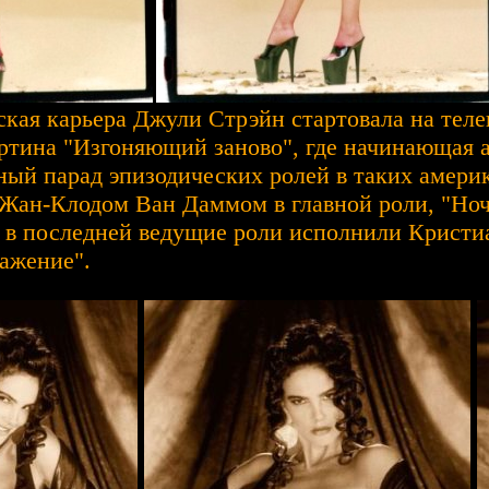
рская карьера Джули Стрэйн стартовала на тел
ртина "Изгоняющий заново", где начинающая ак
ный парад эпизодических ролей в таких америк
 Жан-Клодом Ван Даммом в главной роли, "Ноч
, в последней ведущие роли исполнили Кристи
ражение".