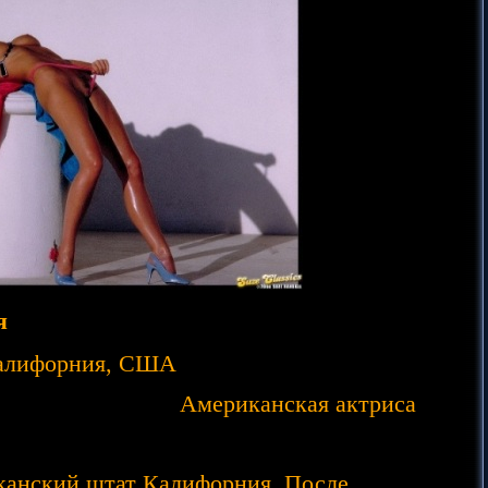
я
 Калифорния, США
 актриса
иканский штат Калифорния. После