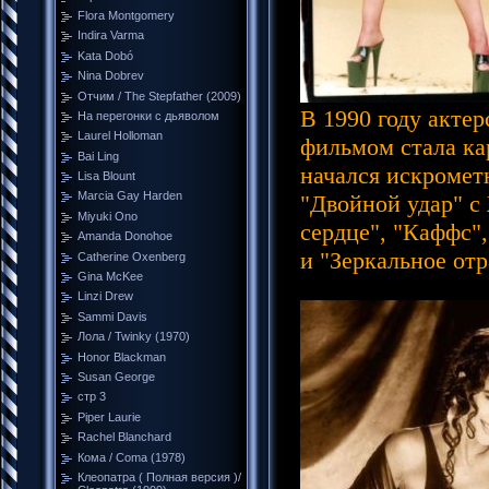
Flora Montgomery
Indira Varma
Kata Dobó
Nina Dobrev
Отчим / The Stepfather (2009)
В 1990 году акте
На перегонки с дьяволом
Laurel Holloman
фильмом стала ка
Bai Ling
начался искромет
Lisa Blount
Marcia Gay Harden
"Двойной удар" с
Miyuki Ono
сердце", "Каффс"
Amanda Donohoe
и "Зеркальное от
Catherine Oxenberg
Gina McKee
Linzi Drew
Sammi Davis
Лола / Twinky (1970)
Honor Blackman
Susan George
стр 3
Piper Laurie
Rachel Blanchard
Кома / Coma (1978)
Клеопатра ( Полная версия )/