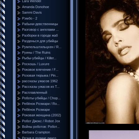
Lara Wendel
Amanda Donohoe
Sammi Davis
Рэмбо - 2
Рабыни-девственницы
Разговор с ангелами ...
Разборки в городе жаб
Разденься для убийцы
Румпельштильцхен / R...
Руины / The Ruins
Рыбы-убийцы / Killer...
Роскошь / Luxure
Роковое влечение / F...
Розовая тюрьма / Pin...
рассказы ужасов 1962
Рассказы ужасов из Т...
Расплавленный
Роботы-убийцы / Chop...
Ребёнок Розмари / Ro...
Ребёнок Розмари
Роковая женщина (2002)
Робот Джокс / Robot Jox
Войны роботов: Робот...
Barbara Crampton
Резня в долине диноз...