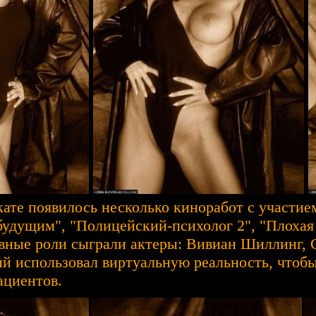
окате появилось несколько киноработ с участи
будущим", "Полицейский-психолог 2", "Плохая
авные роли сыграли актеры: Вивиан Шиллинг, 
ый использовал виртуальную реальность, чтобы
ациентов.