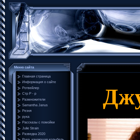
Меню сайта
Главная страница
Информация о сайте
Джул
Ротвейлер
Стр Р - р
Размножители
Samantha Janus
Резня
рука
Рассказы с помойки
Julie Strain
Разведка 2020
Рука, качающая колыбель