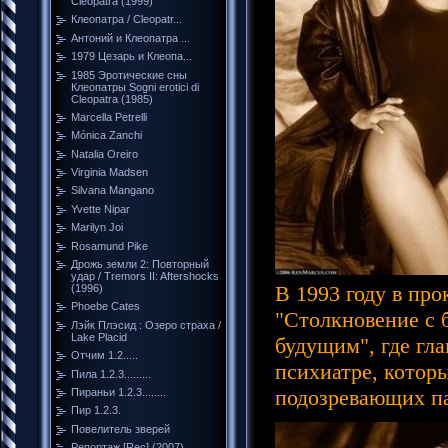
Cleopatra (1999)
Клеопатра / Cleopatr...
Антоний и Клеопатра ...
1979 Цезарь и Клеопа...
1985 Эротические сны
Клеопатры Sogni erotici di
Cleopatra (1985)
Marcella Petrelli
Mónica Zanchi
Natalia Oreiro
Virginia Madsen
Silvana Mangano
Yvette Nipar
Marilyn Joi
Rosamund Pike
Дрожь земли 2: Повторный
удар / Tremors II: Aftershocks
В 1993 году в пр
(1996)
Phoebe Cates
"Столкновение с 
Лэйк Плэсид : Озеро страха /
Lake Placid
будущим", где гл
Отчим 1.2.....
психиатре, котор
Пила 1.2.3.........
подозревающих п
Пираньи 1.2.3........
Пир 1.2.3.
Повелитель зверей
Репортаж [Rec] (2007)