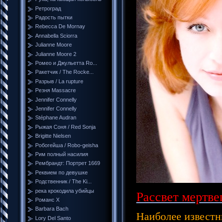
Ретроград
Радость пытки
Rebecca De Mornay
Annabella Sciorra
Julianne Moore
Julianne Moore 2
Ромео и Джульетта Ro...
Ракетчик / The Rocke...
Разрыв / La rupture
Резня Massacre
Jennifer Connelly
Jennifer Connelly
Stéphane Audran
Рыжая Соня / Red Sonja
Brigitte Nielsen
Робогейша / Robo-geisha
Рим полный насилия
Рембрандт: Портрет 1669
Реквием по девушке
Родственник / The Ki...
река крокодила убийцы
Рассвет мертве
Романс Х
Barbara Bach
Наиболее извест
Lory Del Santo