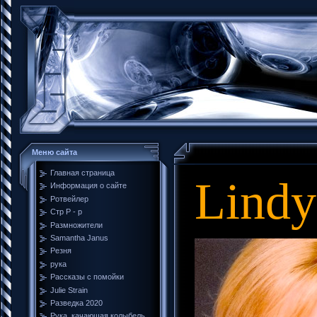
Меню сайта
Главная страница
Lindy
Информация о сайте
Ротвейлер
Стр Р - р
Размножители
Samantha Janus
Резня
рука
Рассказы с помойки
Julie Strain
Разведка 2020
Рука, качающая колыбель