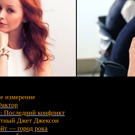
е измерение
Фактор
: Последний конфликт
стный Джет Джексон
йт — город рока