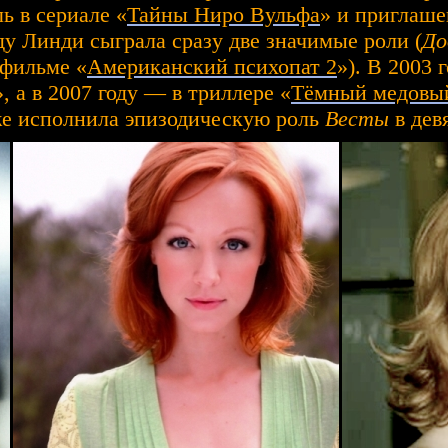
ь в сериале «
Тайны Ниро Вульфа
» и приглаше
оду Линди сыграла сразу две значимые роли (
До
фильме «
Американский психопат 2
»). В 2003 
», а в 2007 году — в триллере «
Тёмный медовы
кже исполнила эпизодическую роль
Весты
в дев