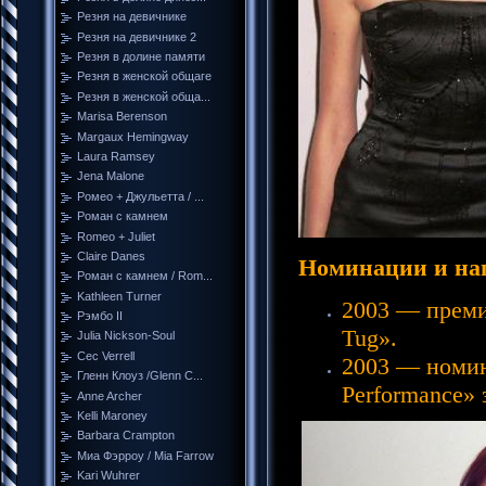
Резня на девичнике
Резня на девичнике 2
Резня в долине памяти
Резня в женской общаге
Резня в женской обща...
Marisa Berenson
Margaux Hemingway
Laura Ramsey
Jena Malone
Ромео + Джульетта / ...
Роман с камнем
Romeo + Juliet
Claire Danes
Номинации и на
Роман с камнем / Rom...
Kathleen Turner
2003 — премия
Рэмбо II
Tug».
Julia Nickson-Soul
Cec Verrell
2003 — номин
Гленн Клоуз /Glenn C...
Performance» 
Anne Archer
Kelli Maroney
Barbara Crampton
Миа Фэрроу / Mia Farrow
Kari Wuhrer