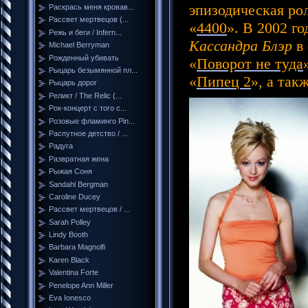
эпизодическая рол
Раскрась меня кровав...
Рассвет мертвецов (...
«
4400
». В 2002 г
Режь и беги / Infern...
Кассандра Блэр
в 
Michael Berryman
Рожденный убивать
«
Поворот не туда
Рыцарь безымянной пл...
«
Пипец 2
», а та
Рыцарь дорог
Реликт / The Relic (...
Рок-концерт с того с...
Розовые фламинго Pin...
Распутное детство / ...
Радуга
Развратная жена
Рыжая Соня
Sandahl Bergman
Caroline Ducey
Рассвет мертвецов / ...
Sarah Polley
Lindy Booth
Barbara Magnolfi
Karen Black
Valentina Forte
Penelope Ann Miller
Eva Ionesco