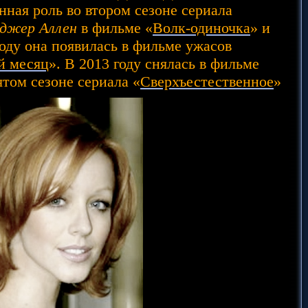
нная роль во втором сезоне сериала
джер Аллен
в фильме «
Волк-одиночка
» и
году она появилась в фильме ужасов
й месяц
». В 2013 году снялась в фильме
ятом сезоне сериала «
Сверхъестественное
»