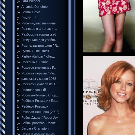
Lara Wendel
Amanda Donohoe
Sammi Davis
Рэмбо - 2
Рабыни-девственницы
Разговор с ангелами ...
Разборки в городе жаб
Разденься для убийцы
Румпельштильцхен / R...
Руины / The Ruins
Рыбы-убийцы / Killer...
Роскошь / Luxure
Роковое влечение / F...
Розовая тюрьма / Pin...
рассказы ужасов 1962
Рассказы ужасов из Т...
Расплавленный
Роботы-убийцы / Chop...
Ребёнок Розмари / Ro...
Ребёнок Розмари
Роковая женщина (2002)
Робот Джокс / Robot Jox
Войны роботов: Робот...
Barbara Crampton
Резня в долине диноз...