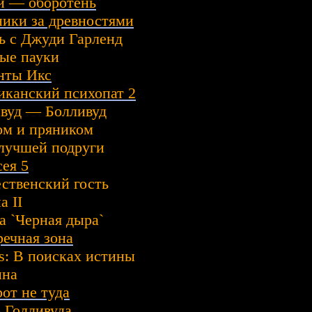
и — оборотень
ики за древностями
 с Джуди Гарленд
ые пауки
нты Икс
канский психопат 2
вуд — Болливуд
ом и пряником
лучшей подруги
ея 5
ственский гость
а II
 `Черная дыра`
ечная зона
s: В поисках истины
ина
от не туда
 Голливуда