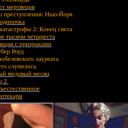
ет мертвецов
о преступления: Нью-Йорк
одиночка
катастрофы 2: Конец света
е тысячи четыреста
ящая с призраками
бер Роуд
обелевского лауреата
что случилось
ый медовый месяц
ц 2
ъестественное
иотекари