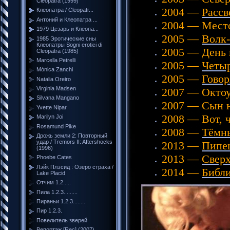
Cleopatra (1999)
2004 —
Рассв
Клеопатра / Cleopatr...
Антоний и Клеопатра ...
2004 — Мест
1979 Цезарь и Клеопа...
2005 —
Волк-
1985 Эротические сны
Клеопатры Sogni erotici di
2005 — День 
Cleopatra (1985)
Marcella Petrelli
2005 —
Четыр
Mónica Zanchi
2005 —
Говор
Natalia Oreiro
Virginia Madsen
2007 — Октоу
Silvana Mangano
2007 — Сын н
Yvette Nipar
2008 — Вот, 
Marilyn Joi
Rosamund Pike
2008 —
Тёмн
Дрожь земли 2: Повторный
удар / Tremors II: Aftershocks
2013 —
Пипе
(1996)
2013 —
Сверх
Phoebe Cates
Лэйк Плэсид : Озеро страха /
2014 —
Библ
Lake Placid
Отчим 1.2.....
Пила 1.2.3.........
Пираньи 1.2.3........
Пир 1.2.3.
Повелитель зверей
Репортаж [Rec] (2007)