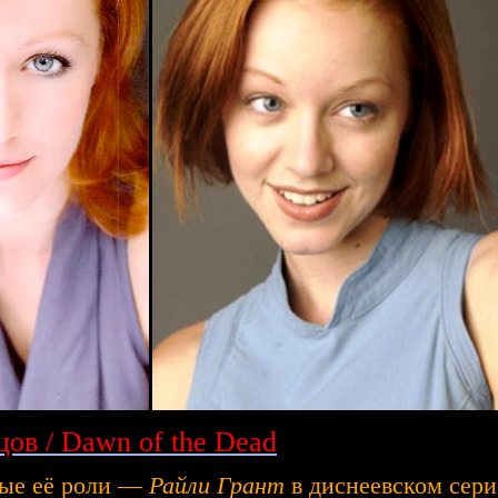
цов / Dawn of the Dead
ные её роли —
Райли Грант
в диснеевском сери