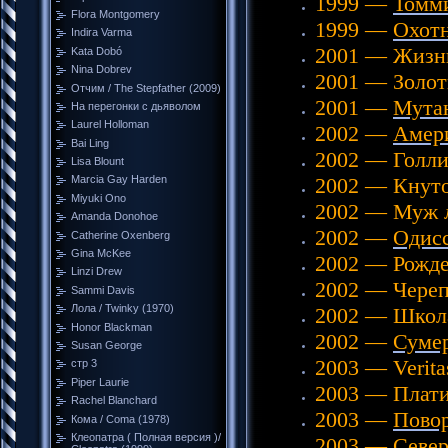
1999 —
Томм
Flora Montgomery
1999 —
Охотн
Indira Varma
2001 — Жизнь
Kata Dobó
Nina Dobrev
2001 — Золот
Отчим / The Stepfather (2009)
2001 —
Мута
На перегонки с дьяволом
Laurel Holloman
2002 —
Амери
Bai Ling
2002 — Голли
Lisa Blount
2002 — Кнут
Marcia Gay Harden
Miyuki Ono
2002 — Муж 
Amanda Donohoe
2002 —
Одисс
Catherine Oxenberg
Gina McKee
2002 — Рожде
Linzi Drew
2002 — Череп
Sammi Davis
Лола / Twinky (1970)
2002 — Школа
Honor Blackman
2002 —
Сумер
Susan George
2003 — Verita
стр 3
Piper Laurie
2003 — Плат
Rachel Blanchard
2003 —
Повор
Кома / Coma (1978)
Клеопатра ( Полная версия )/
2003 — Север