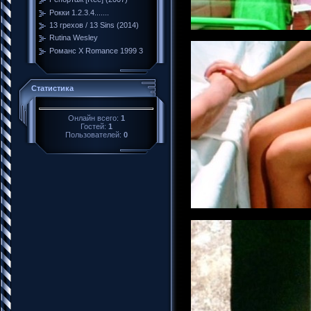
Рокки 1.2.3.4.......
13 грехов / 13 Sins (2014)
Rutina Wesley
Романс Х Romance 1999 3
Статистика
Онлайн всего:
1
Гостей:
1
Пользователей:
0