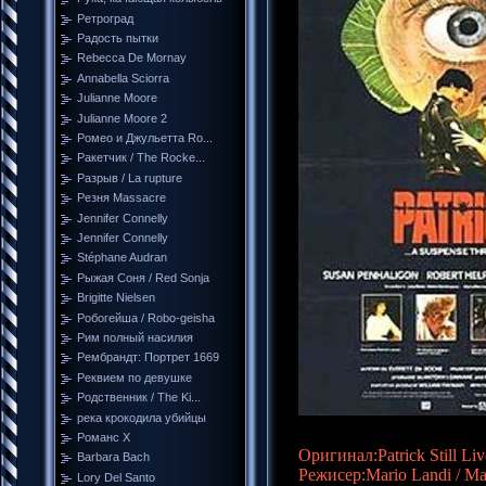
Ретроград
Радость пытки
Rebecca De Mornay
Annabella Sciorra
Julianne Moore
Julianne Moore 2
Ромео и Джульетта Ro...
Ракетчик / The Rocke...
Разрыв / La rupture
Резня Massacre
Jennifer Connelly
Jennifer Connelly
Stéphane Audran
Рыжая Соня / Red Sonja
Brigitte Nielsen
Робогейша / Robo-geisha
Рим полный насилия
Рембрандт: Портрет 1669
Реквием по девушке
Родственник / The Ki...
река крокодила убийцы
Романс Х
Оригинал:Patrick Still Liv
Barbara Bach
Режисер:Mario Landi / М
Lory Del Santo