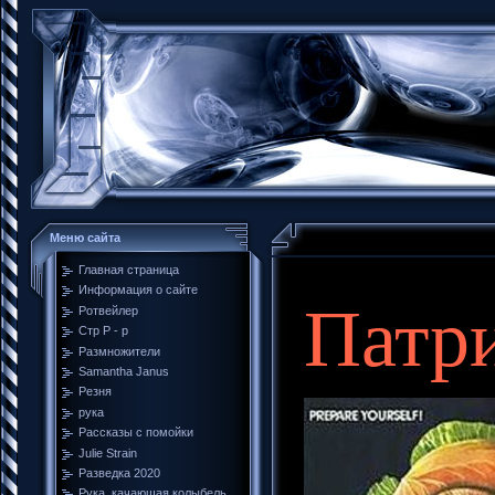
Меню сайта
Главная страница
Информация о сайте
Патр
Ротвейлер
Стр Р - р
Размножители
Samantha Janus
Резня
рука
Рассказы с помойки
Julie Strain
Разведка 2020
Рука, качающая колыбель