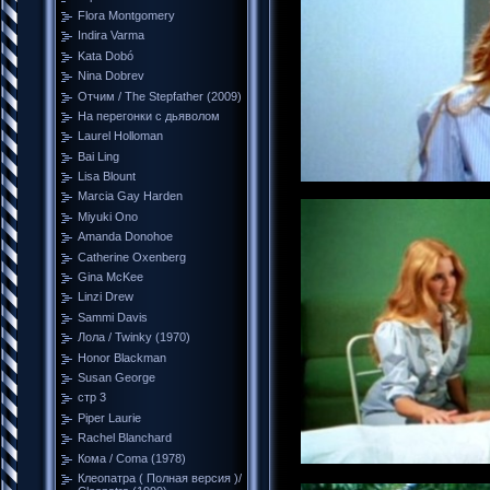
Flora Montgomery
Indira Varma
Kata Dobó
Nina Dobrev
Отчим / The Stepfather (2009)
На перегонки с дьяволом
Laurel Holloman
Bai Ling
Lisa Blount
Marcia Gay Harden
Miyuki Ono
Amanda Donohoe
Catherine Oxenberg
Gina McKee
Linzi Drew
Sammi Davis
Лола / Twinky (1970)
Honor Blackman
Susan George
стр 3
Piper Laurie
Rachel Blanchard
Кома / Coma (1978)
Клеопатра ( Полная версия )/