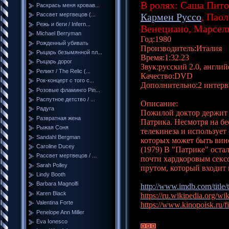
В ролях:
Саша Питое
Раскрась меня кровав...
Кармен Руссо
, Пао
Рассвет мертвецов (...
Режь и беги / Infern...
Венециано, Марсел
Michael Berryman
Год:1980
Рожденный убивать
Производитель:Италия
Рыцарь безымянной пл...
Время:1:32.23
Рыцарь дорог
Звук:русский 2.0, англий
Реликт / The Relic (...
Качество:DVD
Рок-концерт с того с...
Дополнительно:2 интерв
Розовые фламинго Pin...
Распутное детство / ...
Описание:
Радуга
Пожилой доктор держит 
Развратная жена
Патрика. Несмотря на бе
Рыжая Соня
телекинеза и использует
Sandahl Bergman
которых может быть вин
Caroline Ducey
(1979) В "Патрике" оста
Рассвет мертвецов / ...
почти хардкоровым секс
Sarah Polley
прутом, который входит в
Lindy Booth
Barbara Magnolfi
http://www.imdb.com/title/
Karen Black
https://ru.wikipedia.org/wik
Valentina Forte
https://www.kinopoisk.ru/f
Penelope Ann Miller
Eva Ionesco