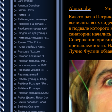
Lara Wendel
Amanda Donohoe
Alonzo dw
Уникал
Sammi Davis
Рэмбо - 2
Как-то раз в Патри
Рабыни-девственницы
вычислил всех сидев
Разговор с ангелами ...
в подвале которого
Разборки в городе жаб
санатории началис
Разденься для убийцы
Румпельштильцхен / R...
Совершенно оригина
Руины / The Ruins
принадлежности. На
Рыбы-убийцы / Killer...
Лучио Фульчи обзав
Роскошь / Luxure
Роковое влечение / F...
Розовая тюрьма / Pin...
рассказы ужасов 1962
Рассказы ужасов из Т...
Расплавленный
Роботы-убийцы / Chop...
Ребёнок Розмари / Ro...
Ребёнок Розмари
Роковая женщина (2002)
Робот Джокс / Robot Jox
Войны роботов: Робот...
Barbara Crampton
Резня в долине диноз...