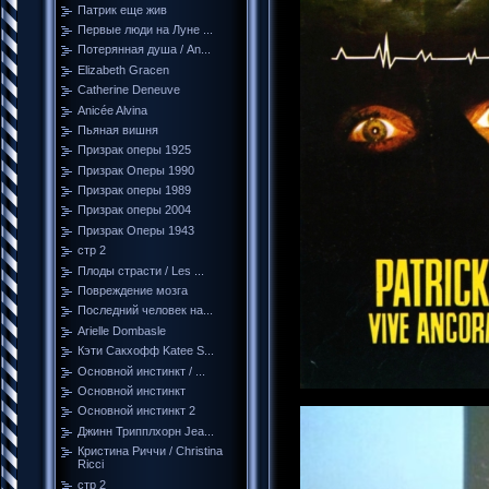
Патрик еще жив
Первые люди на Луне ...
Потерянная душа / An...
Elizabeth Gracen
Catherine Deneuve
Anicée Alvina
Пьяная вишня
Призрак оперы 1925
Призрак Оперы 1990
Призрак оперы 1989
Призрак оперы 2004
Призрак Оперы 1943
стр 2
Плоды страсти / Les ...
Повреждение мозга
Последний человек на...
Arielle Dombasle
Кэти Сакхофф Katee S...
Основной инстинкт / ...
Основной инстинкт
Основной инстинкт 2
Джинн Трипплхорн Jea...
Кристина Риччи / Christina
Ricci
стр 2