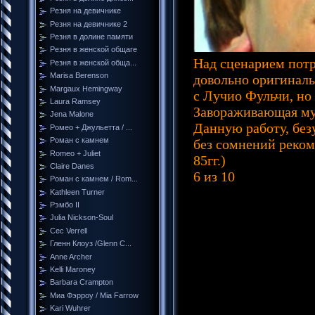
Резня на девичнике
Резня на девичнике 2
Резня в долине памяти
Резня в женской общаге
Над сценарием потр
Резня в женской обща...
Marisa Berenson
довольно оригиналь
Margaux Hemingway
с Лучио Фульчи, но 
Laura Ramsey
Завораживающая муз
Jena Malone
Данную работу, без
Ромео + Джульетта / ...
Роман с камнем
без сомнений реком
Romeo + Juliet
85гг.)
Claire Danes
6 из 10
Роман с камнем / Rom...
Kathleen Turner
Рэмбо II
Julia Nickson-Soul
Cec Verrell
Гленн Клоуз /Glenn C...
Anne Archer
Kelli Maroney
Barbara Crampton
Миа Фэрроу / Mia Farrow
Kari Wuhrer