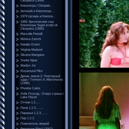
Cleopatra (1999)
Клеопатра / Cleopatr...
Антоний и Клеопатра ...
1979 Цезарь и Клеопа...
1985 Эротические сны
Клеопатры Sogni erotici di
Cleopatra (1985)
Marcella Petrelli
Mónica Zanchi
Natalia Oreiro
Virginia Madsen
Silvana Mangano
Yvette Nipar
Marilyn Joi
Rosamund Pike
Дрожь земли 2: Повторный
удар / Tremors II: Aftershocks
(1996)
Phoebe Cates
Лэйк Плэсид : Озеро страха /
Lake Placid
Отчим 1.2.....
Пила 1.2.3.........
Пираньи 1.2.3........
Пир 1.2.3.
Повелитель зверей
Репортаж [Rec] (2007)