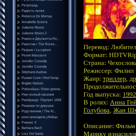
Ретроград
Радость пытки
Rebecca De Mornay
Annabella Sciorra
Julianne Moore
Julianne Moore 2
Ромео и Джульетта Ro...
Ракетчик / The Rocke...
Перевод:
Любитель
Разрыв / La rupture
Формат:
HDTVRip,
Резня Massacre
Страна:
Чехослов
Jennifer Connelly
Jennifer Connelly
Режиссер:
Филип 
Stéphane Audran
Жанр:
триллер
,
д
Рыжая Соня / Red Sonja
Brigitte Nielsen
Продолжительнос
Робогейша / Robo-geisha
Год выпуска:
1992
Рим полный насилия
Рембрандт: Портрет 1669
В ролях:
Анна Ге
Реквием по девушке
Голубова
,
Жан Ш
Родственник / The Ki...
река крокодила убийцы
Романс Х
Описание:
Фильм 
Barbara Bach
Марику изнасилов
Lory Del Santo