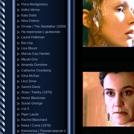
Flora Montgomery
Indira Varma
Kata Dobó
Nina Dobrev
Отчим / The Stepfather (2009)
На перегонки с дьяволом
Laurel Holloman
Bai Ling
Lisa Blount
Marcia Gay Harden
Miyuki Ono
Amanda Donohoe
Catherine Oxenberg
Gina McKee
Linzi Drew
Sammi Davis
Лола / Twinky (1970)
Honor Blackman
Susan George
стр 3
Piper Laurie
Rachel Blanchard
Кома / Coma (1978)
Клеопатра ( Полная версия )/