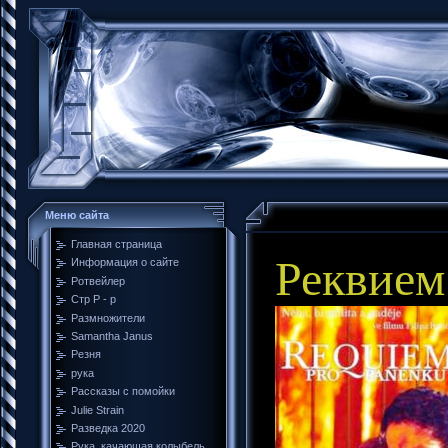
Меню сайта
Главная страница
Реквием
Информация о сайте
Ротвейлер
Стр Р - р
Размножители
Samantha Janus
Резня
рука
Рассказы с помойки
Julie Strain
Разведка 2020
Рука, качающая колыбель