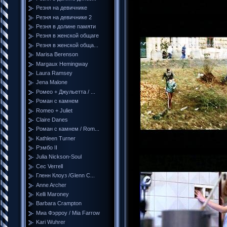
Резня на девичнике
Резня на девичнике 2
Резня в долине памяти
Резня в женской общаге
Резня в женской обща...
Marisa Berenson
Margaux Hemingway
Laura Ramsey
Jena Malone
Ромео + Джульетта / ...
Роман с камнем
Romeo + Juliet
Claire Danes
Роман с камнем / Rom...
Kathleen Turner
Рэмбо II
Julia Nickson-Soul
Cec Verrell
Гленн Клоуз /Glenn C...
Anne Archer
Kelli Maroney
Barbara Crampton
Миа Фэрроу / Mia Farrow
Kari Wuhrer