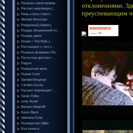
Раскрась меня кровав...
отклонениями. Зд
Рассвет мертвецов (...
преуспевающим ч
Режь и беги / Infern...
Michael Berryman
Рожденный убивать
Рыцарь безымянной пл...
Рыцарь дорог
Реликт / The Relic (...
Рок-концерт с того с...
Розовые фламинго Pin...
Распутное детство / ...
Радуга
Развратная жена
Рыжая Соня
Sandahl Bergman
Caroline Ducey
Рассвет мертвецов / ...
Sarah Polley
Lindy Booth
Barbara Magnolfi
Karen Black
Valentina Forte
Penelope Ann Miller
Eva Ionesco