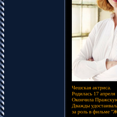
Чешская актриса.
Родилась 17 апреля 
Окончила Пражскую 
Дважды удостаивала
за роль в фильме "