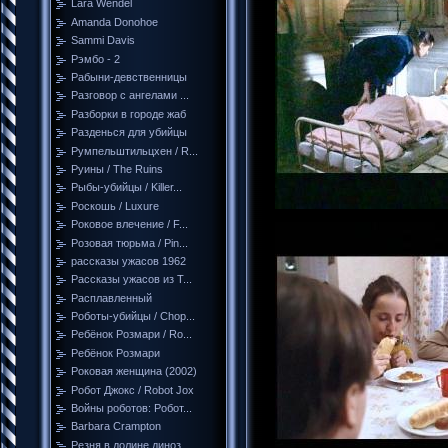
Lara Wendel
Amanda Donohoe
Sammi Davis
Рэмбо - 2
Рабыни-девственницы
Разговор с ангелами ...
Разборки в городе жаб
Разденься для убийцы
Румпельштильцхен / R...
Руины / The Ruins
Рыбы-убийцы / Killer...
Роскошь / Luxure
Роковое влечение / F...
Розовая тюрьма / Pin...
рассказы ужасов 1962
Рассказы ужасов из Т...
Расплавленный
Роботы-убийцы / Chop...
Ребёнок Розмари / Ro...
Ребёнок Розмари
Роковая женщина (2002)
Робот Джокс / Robot Jox
Войны роботов: Робот...
Barbara Crampton
Резня в долине диноз...