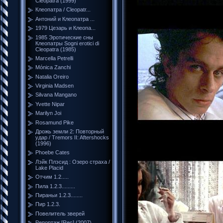
Cleopatra (1999)
Клеопатра / Cleopatr...
Антоний и Клеопатра ...
1979 Цезарь и Клеопа...
1985 Эротические сны
Клеопатры Sogni erotici di
Cleopatra (1985)
Marcella Petrelli
Mónica Zanchi
Natalia Oreiro
Virginia Madsen
Silvana Mangano
Yvette Nipar
Marilyn Joi
Rosamund Pike
Дрожь земли 2: Повторный
удар / Tremors II: Aftershocks
(1996)
Phoebe Cates
Лэйк Плэсид : Озеро страха /
Lake Placid
Отчим 1.2.....
Пила 1.2.3.........
Пираньи 1.2.3........
Пир 1.2.3.
Повелитель зверей
Репортаж [Rec] (2007)