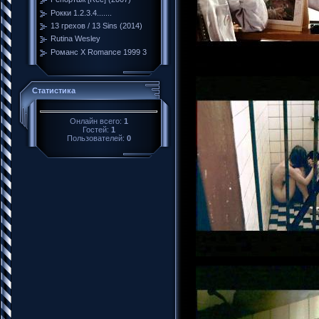
Рокки 1.2.3.4.......
13 грехов / 13 Sins (2014)
Rutina Wesley
Романс Х Romance 1999 3
Статистика
Онлайн всего:
1
Гостей:
1
Пользователей:
0