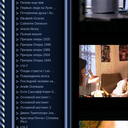
Патрик еще жив
Первые люди на Луне ...
Потерянная душа / An...
Elizabeth Gracen
Catherine Deneuve
Anicée Alvina
Пьяная вишня
Призрак оперы 1925
Призрак Оперы 1990
Призрак оперы 1989
Призрак оперы 2004
Призрак Оперы 1943
стр 2
Плоды страсти / Les ...
Повреждение мозга
Последний человек на...
Arielle Dombasle
Кэти Сакхофф Katee S...
Основной инстинкт / ...
Основной инстинкт
Основной инстинкт 2
Джинн Трипплхорн Jea...
Кристина Риччи / Christina
Ricci
стр 2