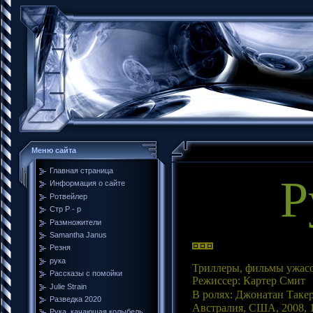
Меню сайта
Главная страница
Руин
Информация о сайте
Ротвейлер
Стр Р - р
Размножители
Samantha Janus
Резня
рука
Триллеры, фильмы ужас
Рассказы с помойки
Режиссер: Картер Смит
Julie Strain
В ролях: Джонатан Так
Разведка 2020
Австралия, США, 2008, 
Рука, качающая колыбель