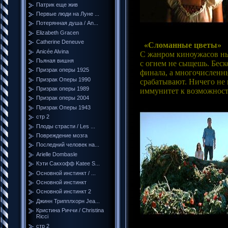
Патрик еще жив
Первые люди на Луне ...
Потерянная душа / An...
Elizabeth Gracen
Catherine Deneuve
«Сломанные цветы»
Anicée Alvina
С жанром киноужасов ны
Пьяная вишня
с огнем не сыщешь. Беск
Призрак оперы 1925
финала, а многочисленны
Призрак Оперы 1990
срабатывают. Ничего не 
Призрак оперы 1989
иммунитет к возможности
Призрак оперы 2004
Призрак Оперы 1943
стр 2
Плоды страсти / Les ...
Повреждение мозга
Последний человек на...
Arielle Dombasle
Кэти Сакхофф Katee S...
Основной инстинкт / ...
Основной инстинкт
Основной инстинкт 2
Джинн Трипплхорн Jea...
Кристина Риччи / Christina
Ricci
стр 2