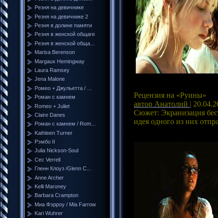
Резня на девичнике
Резня на девичнике 2
Резня в долине памяти
Резня в женской общаге
Резня в женской обща...
Marisa Berenson
Margaux Hemingway
Laura Ramsey
Jena Malone
Ромео + Джульетта / ...
Рецензия на «Руины»
Роман с камнем
автор Анатолий
| 20.04.
Romeo + Juliet
Сюжет: Экранизация бес
Claire Danes
идея одного из них отпра
Роман с камнем / Rom...
Kathleen Turner
Рэмбо II
Julia Nickson-Soul
Cec Verrell
Гленн Клоуз /Glenn C...
Anne Archer
Kelli Maroney
Barbara Crampton
Миа Фэрроу / Mia Farrow
Kari Wuhrer