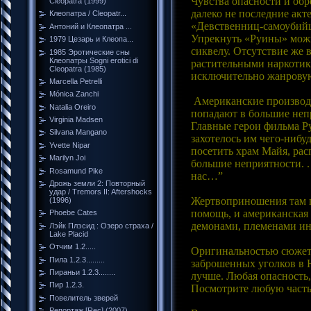
Чувства опасности и об
Cleopatra (1999)
далеко не последние ак
Клеопатра / Cleopatr...
«Девственниц-самоубийц
Антоний и Клеопатра ...
Упрекнуть «Руины» можн
1979 Цезарь и Клеопа...
сиквелу. Отсутствие же 
1985 Эротические сны
Клеопатры Sogni erotici di
растительными наркотик
Cleopatra (1985)
исключительно жанровую
Marcella Petrelli
Mónica Zanchi
Американские производи
Natalia Oreiro
попадают в большие неп
Virginia Madsen
Главные герои фильма Ру
Silvana Mangano
захотелось им чего-нибу
Yvette Nipar
посетить храм Майя, рас
Marilyn Joi
большие неприятности. .
Rosamund Pike
нас…”
Дрожь земли 2: Повторный
удар / Tremors II: Aftershocks
Жертвоприношения там п
(1996)
помощь, и американская 
Phoebe Cates
демонами, племенами ин
Лэйк Плэсид : Озеро страха /
Lake Placid
Отчим 1.2.....
Оригинальностью сюжет 
Пила 1.2.3.........
заброшенных уголков в 
Пираньи 1.2.3........
лучше. Любая опасность,
Пир 1.2.3.
Посмотрите любую часть
Повелитель зверей
Репортаж [Rec] (2007)