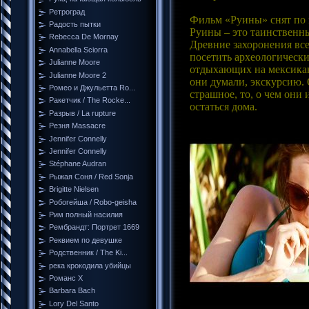
Ретроград
Фильм «Руины» снят по м
Радость пытки
Руины – это таинственн
Rebecca De Mornay
Древние захоронения вс
Annabella Sciorra
посетить археологически
Julianne Moore
отдыхающих на мексиканс
Julianne Moore 2
они думали, экскурсию. 
Ромео и Джульетта Ro...
страшное, то, о чем они
Ракетчик / The Rocke...
остаться дома.
Разрыв / La rupture
Резня Massacre
Jennifer Connelly
Jennifer Connelly
Stéphane Audran
Рыжая Соня / Red Sonja
Brigitte Nielsen
Робогейша / Robo-geisha
Рим полный насилия
Рембрандт: Портрет 1669
Реквием по девушке
Родственник / The Ki...
река крокодила убийцы
Романс Х
Barbara Bach
Lory Del Santo