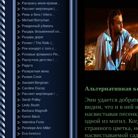
Раскрась меня кровав...
Рассвет мертвецов (...
Режь и беги / Infern...
Michael Berryman
Рожденный убивать
Рыцарь безымянной пл...
Рыцарь дорог
Реликт / The Relic (...
Рок-концерт с того с...
Розовые фламинго Pin...
Распутное детство / ...
Радуга
Развратная жена
Рыжая Соня
Sandahl Bergman
Альтернативная к
Caroline Ducey
Рассвет мертвецов / ...
Эми удается добрат
Sarah Polley
видим, что и в ней
Lindy Booth
Barbara Magnolfi
насвистывая песенк
Karen Black
одной из могил. Ког
Valentina Forte
странного цветка, 
Penelope Ann Miller
насвистываемой са
Eva Ionesco