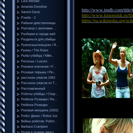
Lara Wendel
Amanda Donohoe
http://www.imdb.com/title/
Sammi Davis
http://www.kinopoisk.ru/fi
Рэмбо - 2
https://ru.wikipedia.org/wik
Рабыни-девственницы
Разговор с ангелами ...
Разборки в городе жаб
Разденься для убийцы
Румпельштильцхен / R...
Руины / The Ruins
Рыбы-убийцы / Killer...
Роскошь / Luxure
Роковое влечение / F...
Розовая тюрьма / Pin...
рассказы ужасов 1962
Рассказы ужасов из Т...
Расплавленный
Роботы-убийцы / Chop...
Ребёнок Розмари / Ro...
Ребёнок Розмари
Роковая женщина (2002)
Робот Джокс / Robot Jox
Войны роботов: Робот...
Barbara Crampton
Резня в долине диноз...