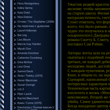
Flora Montgomery
Ужастик редкой красоты
Indira Varma
аксиоме: чтобы запомни
на старую школу. Фильм 
Kata Dobó
натуралистичность, гнет
Nina Dobrev
Стоит отметить, что фор
Отчим / The Stepfather (2009)
всего, что было раньше,
На перегонки с дьяволом
чудно это получалось в 
Laurel Holloman
оскароносного Джорджа 
Bai Ling
романа Скотту Б. Смиту,
Lisa Blount
поставил Сэм Рэйми.
Marcia Gay Harden
Miyuki Ono
Авторы ленты шли на ре
Amanda Donohoe
скатиться с подобной те
Catherine Oxenberg
третьих, не каждый деб
Gina McKee
молодежи людей, достойн
Linzi Drew
С каждым пунктиком, реж
Sammi Davis
Кинг, в общем-то, на э
Лола / Twinky (1970)
Сценарий, написанный Ск
Honor Blackman
интересных характеров 
Susan George
Техническая часть карти
стр 3
воплотить в жизнь «Мои 
Piper Laurie
невозможно. Второй же 
Rachel Blanchard
убийц. Самое удивительн
Кома / Coma (1978)
Когда нападение цветов 
Клеопатра ( Полная версия )/