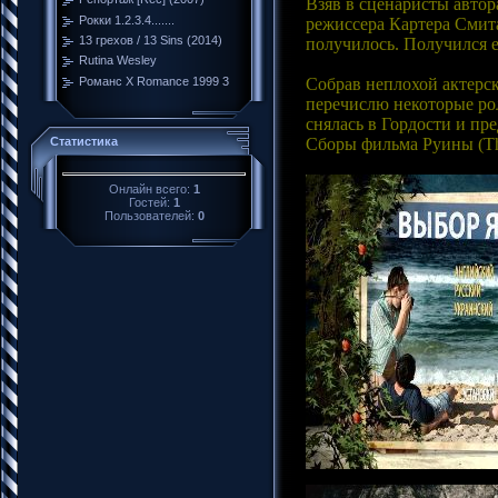
Взяв в сценаристы автор
Рокки 1.2.3.4.......
режиссера Картера Смит
13 грехов / 13 Sins (2014)
получилось. Получился е
Rutina Wesley
Собрав неплохой актерск
Романс Х Romance 1999 3
перечислю некоторые рол
снялась в Гордости и п
Сборы фильма Руины (The
Статистика
Онлайн всего:
1
Гостей:
1
Пользователей:
0