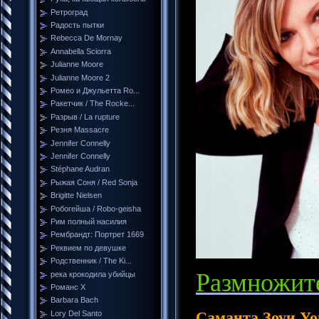
Ретроград
Радость пытки
Rebecca De Mornay
Annabella Sciorra
Julianne Moore
Julianne Moore 2
Ромео и Джульетта Ro...
Ракетчик / The Rocke...
Разрыв / La rupture
Резня Massacre
Jennifer Connelly
Jennifer Connelly
Stéphane Audran
Рыжая Соня / Red Sonja
Brigitte Nielsen
Робогейша / Robo-geisha
Рим полный насилия
Рембрандт: Портрет 1669
Реквием по девушке
Родственник / The Ki...
Размножител
река крокодила убийцы
Романс Х
Barbara Bach
Саманта Зоуи У
Lory Del Santo