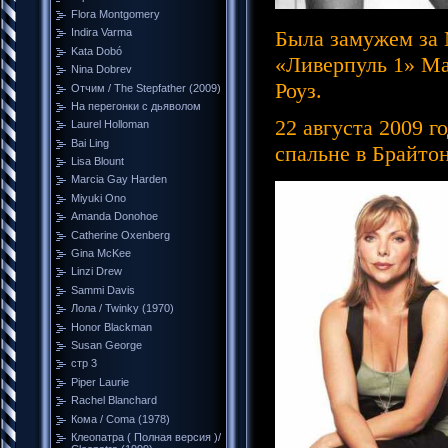
Flora Montgomery
Была замужем за 
Indira Varma
Kata Dobó
«Ливерпуль 1» Ма
Nina Dobrev
Роуз.
Отчим / The Stepfather (2009)
На перегонки с дьяволом
22 августа 2009 г
Laurel Holloman
Bai Ling
спальне в Брайто
Lisa Blount
Marcia Gay Harden
Miyuki Ono
Amanda Donohoe
Catherine Oxenberg
Gina McKee
Linzi Drew
Sammi Davis
Лола / Twinky (1970)
Honor Blackman
Susan George
стр 3
Piper Laurie
Rachel Blanchard
Кома / Coma (1978)
Клеопатра ( Полная версия )/