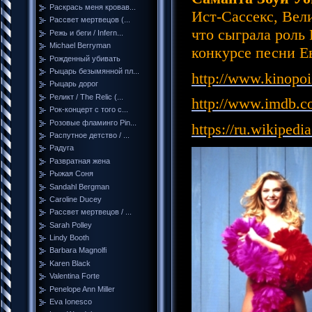
Раскрась меня кровав...
Ист-Сассекс, Вел
Рассвет мертвецов (...
что сыграла роль
Режь и беги / Infern...
Michael Berryman
конкурсе песни Е
Рожденный убивать
Рыцарь безымянной пл...
http://www.kinopo
Рыцарь дорог
Реликт / The Relic (...
http://www.imdb.
Рок-концерт с того с...
Розовые фламинго Pin...
https://ru.wikipedia
Распутное детство / ...
Радуга
Развратная жена
Рыжая Соня
Sandahl Bergman
Caroline Ducey
Рассвет мертвецов / ...
Sarah Polley
Lindy Booth
Barbara Magnolfi
Karen Black
Valentina Forte
Penelope Ann Miller
Eva Ionesco