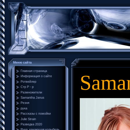
Меню сайта
Главная страница
Saman
Информация о сайте
Ротвейлер
Стр Р - р
Размножители
Samantha Janus
Резня
рука
Рассказы с помойки
Julie Strain
Разведка 2020
Рука, качающая колыбель