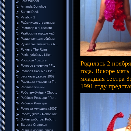
Lara Wendel
Amanda Donohoe
Sammi Davis
Рэмбо - 2
Рабыни-девственницы
Разговор с ангелами ...
Разборки в городе жаб
Разденься для убийцы
Румпельштильцхен / R...
Руины / The Ruins
Рыбы-убийцы / Killer...
Роскошь / Luxure
Родилась 2 ноября
Роковое влечение / F...
года. Вскоре мать
Розовая тюрьма / Pin...
рассказы ужасов 1962
младшая сестра З
Рассказы ужасов из Т...
1991 году предст
Расплавленный
Роботы-убийцы / Chop...
Ребёнок Розмари / Ro...
Ребёнок Розмари
Роковая женщина (2002)
Робот Джокс / Robot Jox
Войны роботов: Робот...
Barbara Crampton
Резня в долине диноз...