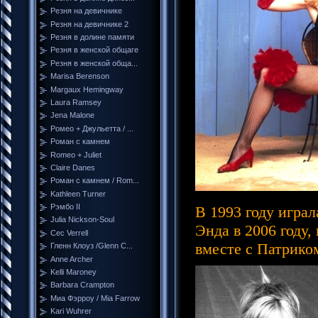
Резня на девичнике
Резня на девичнике 2
Резня в долине памяти
Резня в женской общаге
Резня в женской обща...
Marisa Berenson
Margaux Hemingway
Laura Ramsey
Jena Malone
Ромео + Джульетта / ...
Роман с камнем
Romeo + Juliet
Claire Danes
Роман с камнем / Rom...
Kathleen Turner
Рэмбо II
В 1993 году играл
Julia Nickson-Soul
Энда в 2006 году,
Cec Verrell
вместе с Патрико
Гленн Клоуз /Glenn C...
Anne Archer
Kelli Maroney
Barbara Crampton
Миа Фэрроу / Mia Farrow
Kari Wuhrer