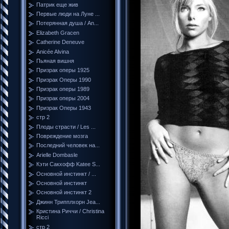
Патрик еще жив
Первые люди на Луне ...
Потерянная душа / An...
Elizabeth Gracen
Catherine Deneuve
Anicée Alvina
Пьяная вишня
Призрак оперы 1925
Призрак Оперы 1990
Призрак оперы 1989
Призрак оперы 2004
Призрак Оперы 1943
стр 2
Плоды страсти / Les ...
Повреждение мозга
Последний человек на...
Arielle Dombasle
Кэти Сакхофф Katee S...
Основной инстинкт / ...
Основной инстинкт
Основной инстинкт 2
Джинн Трипплхорн Jea...
Кристина Риччи / Christina
Ricci
стр 2