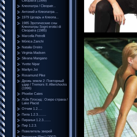
Cleopatra (1999)
Клеопатра / Cleopatr...
Антоний и Клеопатра ...
1979 Цезарь и Клеопа...
1985 Эротические сны
Клеопатры Sogni erotici di
Cleopatra (1985)
Marcella Petrelli
Mónica Zanchi
Natalia Oreiro
Virginia Madsen
Silvana Mangano
Yvette Nipar
Marilyn Joi
Rosamund Pike
Дрожь земли 2: Повторный
удар / Tremors II: Aftershocks
(1996)
Phoebe Cates
Лэйк Плэсид : Озеро страха /
Lake Placid
Отчим 1.2.....
Пила 1.2.3.........
Пираньи 1.2.3........
Пир 1.2.3.
Повелитель зверей
Репортаж [Rec] (2007)