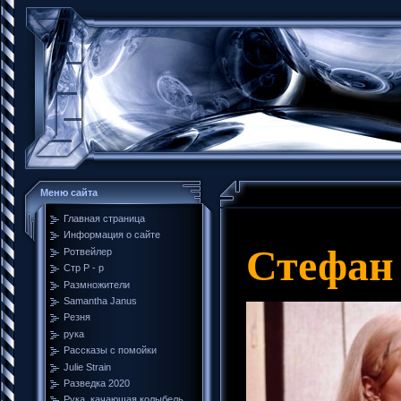
Меню сайта
Главная страница
Информация о сайте
Стефан
Ротвейлер
Стр Р - р
Размножители
Samantha Janus
Резня
рука
Рассказы с помойки
Julie Strain
Разведка 2020
Рука, качающая колыбель