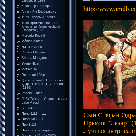
Cleopatra (1999)
Клеопатра / Cleopatr...
http://www.imdb.
Антоний и Клеопатра ...
1979 Цезарь и Клеопа...
1985 Эротические сны
Клеопатры Sogni erotici di
Cleopatra (1985)
Marcella Petrelli
Mónica Zanchi
Natalia Oreiro
Virginia Madsen
Silvana Mangano
Yvette Nipar
Marilyn Joi
Rosamund Pike
Дрожь земли 2: Повторный
удар / Tremors II: Aftershocks
(1996)
Phoebe Cates
Лэйк Плэсид : Озеро страха /
Lake Placid
Отчим 1.2.....
Сын Стефан Одран
Пила 1.2.3.........
Пираньи 1.2.3........
Премия "Сезар" (1
Пир 1.2.3.
Лучшая актриса в
Повелитель зверей
Репортаж [Rec] (2007)