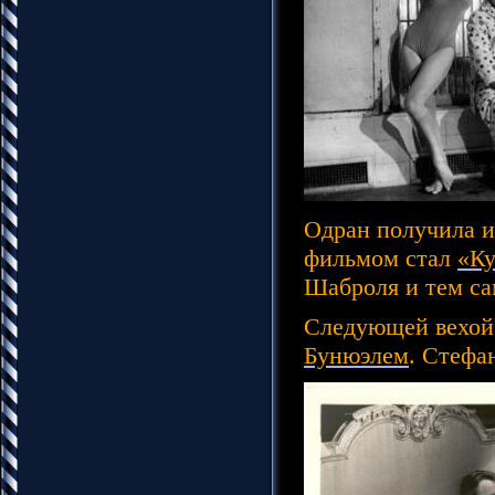
Одран получила и
фильмом стал
«К
Шаброля и тем са
Следующей вехой 
Бунюэлем
. Стефа