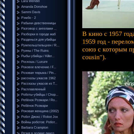
Lara Wendel
Amanda Donohoe
Sammi Davis
Рэмбо - 2
Рабыни-девственницы
Разговор с ангелами ...
В кино с 1957 го
Разборки в городе жаб
1959 год - перел
Разденься для убийцы
Румпельштильцхен / R...
союз с которым п
Руины / The Ruins
cousin").
Рыбы-убийцы / Killer...
Роскошь / Luxure
Роковое влечение / F...
Розовая тюрьма / Pin...
рассказы ужасов 1962
Рассказы ужасов из Т...
Расплавленный
Роботы-убийцы / Chop...
Ребёнок Розмари / Ro...
Ребёнок Розмари
Роковая женщина (2002)
Робот Джокс / Robot Jox
Войны роботов: Робот...
Barbara Crampton
Резня в долине диноз...