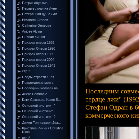
Патрик еще жив
Первые люди на Луне ...
Потерянная душа / An...
Elizabeth Gracen
Catherine Deneuve
Anicée Alvina
Пьяная вишня
Призрак оперы 1925
Призрак Оперы 1990
Призрак оперы 1989
Призрак оперы 2004
Призрак Оперы 1943
стр 2
Плоды страсти / Les ...
Повреждение мозга
Последний человек на...
Последним совмес
Arielle Dombasle
сердце лжи" (1992
Кэти Сакхофф Katee S...
Стефан Одран в 6
Основной инстинкт / ...
Основной инстинкт
коммерческого ки
Основной инстинкт 2
Джинн Трипплхорн Jea...
Кристина Риччи / Christina
Ricci
стр 2