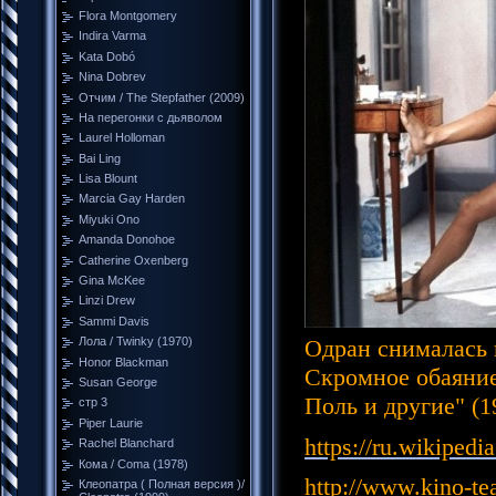
Flora Montgomery
Indira Varma
Kata Dobó
Nina Dobrev
Отчим / The Stepfather (2009)
На перегонки с дьяволом
Laurel Holloman
Bai Ling
Lisa Blount
Marcia Gay Harden
Miyuki Ono
Amanda Donohoe
Catherine Oxenberg
Gina McKee
Linzi Drew
Sammi Davis
Одран снималась 
Лола / Twinky (1970)
Honor Blackman
Скромное обаяние
Susan George
Поль и другие" (1
стр 3
Piper Laurie
https://ru.wikipedia
Rachel Blanchard
Кома / Coma (1978)
http://www.kino-tea
Клеопатра ( Полная версия )/