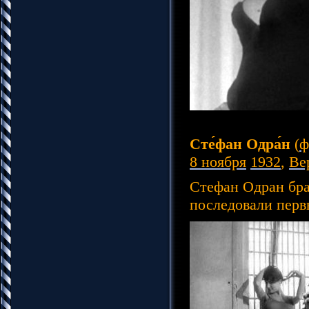
Сте́фан Одра́н
(
ф
8 ноября
1932
,
Ве
Стефан Одран бра
последовали перв