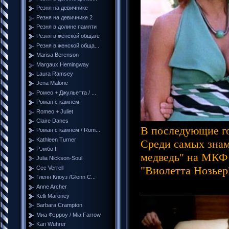
Резня на девичнике
Резня на девичнике 2
Резня в долине памяти
Резня в женской общаге
Резня в женской обща...
Marisa Berenson
Margaux Hemingway
Laura Ramsey
Jena Malone
Ромео + Джульетта / ...
Роман с камнем
Romeo + Juliet
Claire Danes
В последующие г
Роман с камнем / Rom...
Kathleen Turner
Среди самых знам
Рэмбо II
медведь" на МКФ 
Julia Nickson-Soul
"Виолетта Нозьер
Cec Verrell
Гленн Клоуз /Glenn C...
Anne Archer
Kelli Maroney
Barbara Crampton
Миа Фэрроу / Mia Farrow
Kari Wuhrer