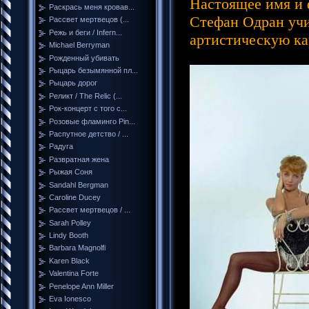
Настоящее имя и
Раскрась меня кровав...
Стефан Одран учи
Рассвет мертвецов (...
Режь и беги / Infern...
артистическую ка
Michael Berryman
Рожденный убивать
Рыцарь безымянной пл...
Рыцарь дорог
Реликт / The Relic (...
Рок-концерт с того с...
Розовые фламинго Pin...
Распутное детство / ...
Радуга
Развратная жена
Рыжая Соня
Sandahl Bergman
Caroline Ducey
Рассвет мертвецов / ...
Sarah Polley
Lindy Booth
Barbara Magnolfi
Karen Black
Valentina Forte
Penelope Ann Miller
Eva Ionesco