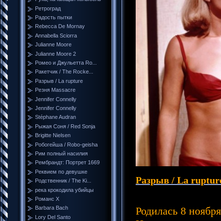
Ретроград
Радость пытки
Rebecca De Mornay
Annabella Sciorra
Julianne Moore
Julianne Moore 2
Ромео и Джульетта Ro...
Ракетчик / The Rocke...
Разрыв / La rupture
Резня Massacre
Jennifer Connelly
Jennifer Connelly
Stéphane Audran
Рыжая Соня / Red Sonja
Brigitte Nielsen
Робогейша / Robo-geisha
Рим полный насилия
Рембрандт: Портрет 1669
Реквием по девушке
Разрыв / La ruptur
Родственник / The Ki...
река крокодила убийцы
Романс Х
Barbara Bach
Родилась 8 ноября
Lory Del Santo